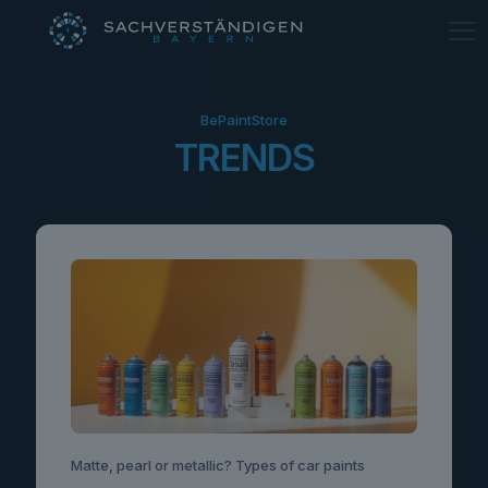
BePaintStore
TRENDS
Matte, pearl or metallic? Types of car paints