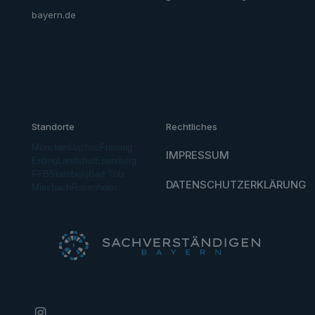
bayern.de
Standorte
Rechtliches
München
Dachau
Freising
IMPRESSUM
Erding
Landshut
Ebersberg
FFB
Starnberg
Bad Tölz
DATENSCHUTZERKLÄRUNG
Miesbach
Rosenheim