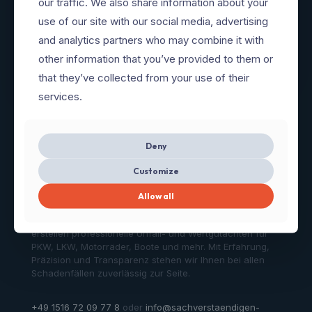
our traffic. We also share information about your
vel duis et tempor porta iaculis lorem adipiscing
use of our site with our social media, advertising
and analytics partners who may combine it with
other information that you’ve provided to them or
READ MORE
that they’ve collected from your use of their
services.
Deny
Customize
Allow all
Über uns
Wir sind unabhängige KFZ-Gutachter aus Bayern und
erstellen professionelle Unfall- und Wertgutachten für
PKW, LKW, Motorräder, Boote und mehr. Mit Erfahrung,
Präzision und Transparenz stehen wir Ihnen bei allen
Schadenfällen zuverlässig zur Seite.
+49 1516 72 09 77 8
oder
info@sachverstaendigen-